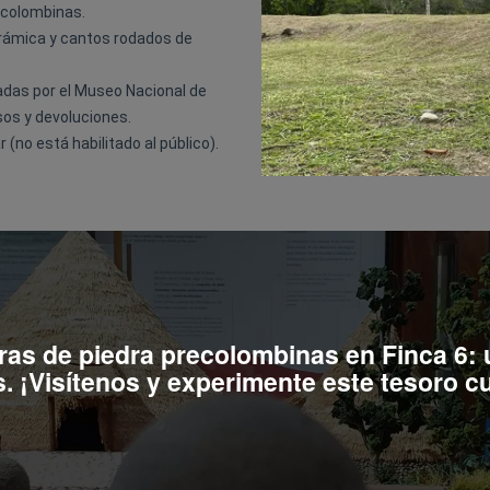
ecolombinas.
erámica y cantos rodados de
das por el Museo Nacional de
os y devoluciones.
(no está habilitado al público).
as de piedra precolombinas en Finca 6: un
s. ¡Visítenos y experimente este tesoro cul