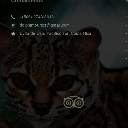
Contáctenos
+(506) 2743-8013
•
dolphintourscr@gmail.com
•
Uvita de Osa, Pacífico sur, Costa Rica
•
•
•
•