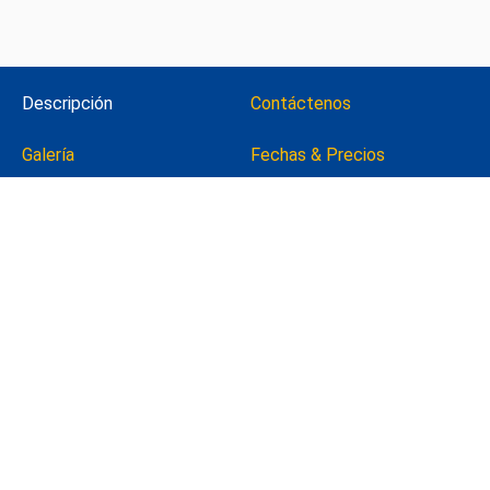
Descripción
Contáctenos
Galería
Fechas & Precios
Todo acerca de Tour Familiar Combinado Pesca y Snorkeling.
Familias y Grupos de 1 – 5 personas – Bote Privado.
Tour Día Completo
de 7:00 am a 4:00 pm
Tarifa Rack: $ 1300 USD